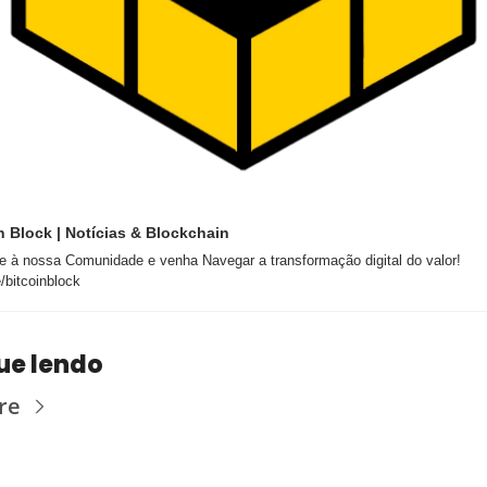
 Block | Notícias & Blockchain              
à nossa Comunidade e venha Navegar a transformação digital do valor!                        
e/bitcoinblock
ue lendo
re