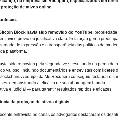
Picanço, da empresa Me Recupera, especializados em direit
e proteção de ativos online.
onteceu:
Bitcoin Block havia sido removido do YouTube,
 propriedade 
em aviso prévio ou justificativa clara. Esta ação gerou preocup
iberdade de expressão e a transparência das políticas de moder
da plataforma.
avia sido removido pela segunda vez, resultando na perda de oi
do valioso, incluindo documentários e entrevistas com líderes d
 blockchain. A equipe da Me Recupera conseguiu restaurar o ca
ses, demonstrando a eficácia de sua abordagem híbrida — 
tiva e judicial — para garantir resultados rápidos e eficazes.
ncia da proteção de ativos digitais
cente entrevista no canal, os advogados destacaram os desafi