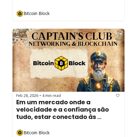
Bitcoin Block
Feb 28, 2026
4 min read
•
Em um mercado onde a 
velocidade e a confiança são 
tudo, estar conectado às 
pessoas certas vale mais do que 
qualquer ferramenta.
Bitcoin Block