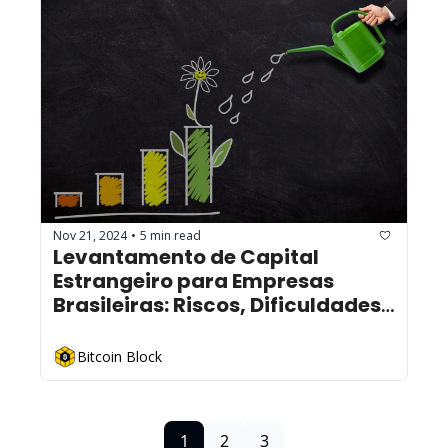
Nov 21, 2024
5 min read
•
Levantamento de Capital 
Estrangeiro para Empresas 
Brasileiras: Riscos, Dificuldades 
e Oportunidades na Indústria 
Blockchain
Bitcoin Block
1
2
3