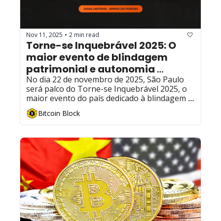
Nov 11, 2025
2 min read
•
Torne-se Inquebrável 2025: O 
maior evento de blindagem 
patrimonial e autonomia 
financeira do Brasil
No dia 22 de novembro de 2025, São Paulo 
será palco do Torne-se Inquebrável 2025, o 
maior evento do país dedicado à blindagem 
patrimonial, autonomia financeira e 
Bitcoin Block
mentalidade de crescimento sustentável.