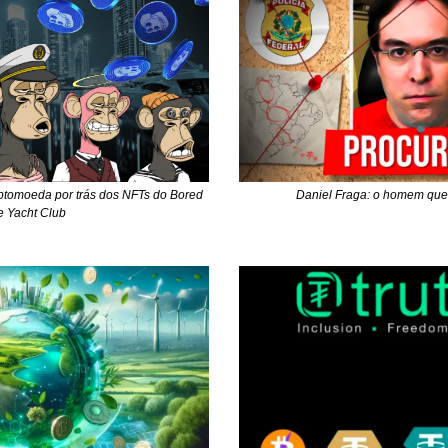
tomoeda por trás dos NFTs do Bored 
Daniel Fraga: o homem que
 Yacht Club